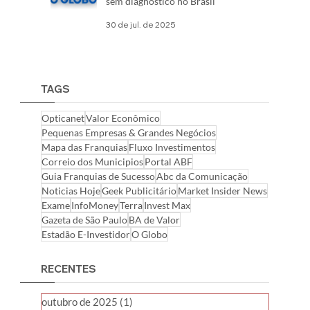
sem diagnóstico no Brasil
30 de jul. de 2025
TAGS
Opticanet
Valor Econômico
Pequenas Empresas & Grandes Negócios
Mapa das Franquias
Fluxo Investimentos
Correio dos Municipios
Portal ABF
Guia Franquias de Sucesso
Abc da Comunicação
Noticias Hoje
Geek Publicitário
Market Insider News
Exame
InfoMoney
Terra
Invest Max
Gazeta de São Paulo
BA de Valor
Estadão E-Investidor
O Globo
RECENTES
outubro de 2025
(1)
1 post