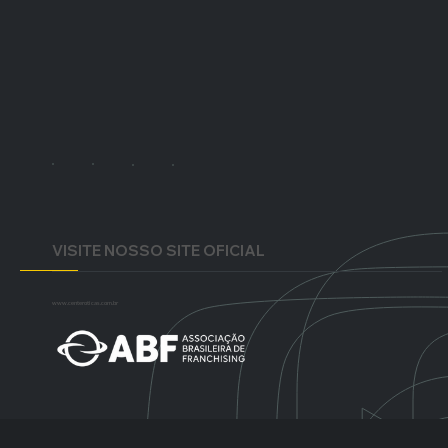
Se você procura uma oportunidade de empreendimento e quer escolher a melhor opção, conte com a Ótica Center.
Horário de atendimento: Segunda - Sexta 09h00 - 18h00
Email:
franquias@centeroticas.com.br
VISITE NOSSO SITE OFICIAL
www.centeroticas.com.br