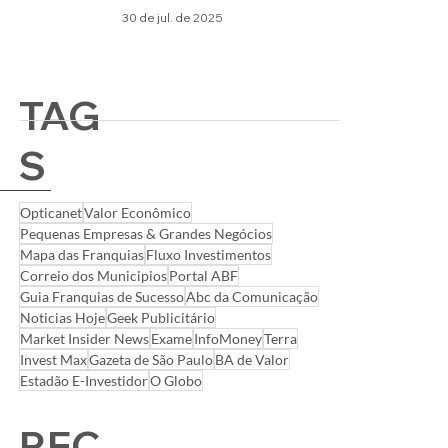
30 de jul. de 2025
TAG
S
Opticanet
Valor Econômico
Pequenas Empresas & Grandes Negócios
Mapa das Franquias
Fluxo Investimentos
Correio dos Municipios
Portal ABF
Guia Franquias de Sucesso
Abc da Comunicação
Noticias Hoje
Geek Publicitário
Market Insider News
Exame
InfoMoney
Terra
Invest Max
Gazeta de São Paulo
BA de Valor
Estadão E-Investidor
O Globo
REC