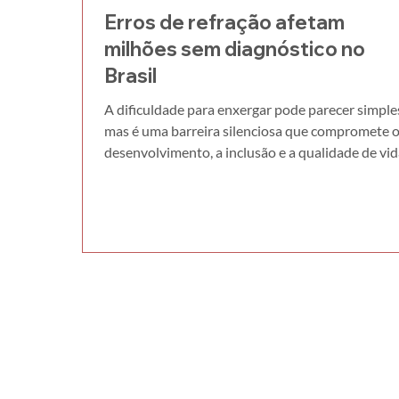
Erros de refração afetam
milhões sem diagnóstico no
Brasil
A dificuldade para enxergar pode parecer simple
mas é uma barreira silenciosa que compromete 
desenvolvimento, a inclusão e a qualidade de vi
de milhões de brasileiros. Segundo uma meta-
análise da Revista Brasileira de Oftalmologia, a
miopia acomete cerca de 7,65% das crianças
brasileiras entre 3 e 18 anos. Por meio de exame
rigorosos, esta pesquisa comprovou que, com o
aumento do uso de telas e a redução da exposiçã
luz natural, estes números tendem a subir. Na 