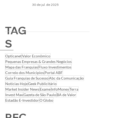
30 de jul. de 2025
TAG
S
Opticanet
Valor Econômico
Pequenas Empresas & Grandes Negócios
Mapa das Franquias
Fluxo Investimentos
Correio dos Municipios
Portal ABF
Guia Franquias de Sucesso
Abc da Comunicação
Noticias Hoje
Geek Publicitário
Market Insider News
Exame
InfoMoney
Terra
Invest Max
Gazeta de São Paulo
BA de Valor
Estadão E-Investidor
O Globo
REC