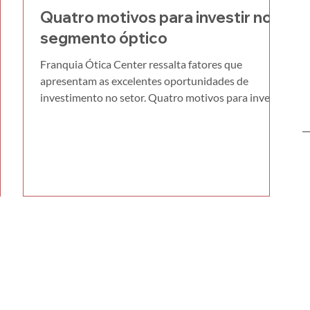
Quatro motivos para investir no
segmento óptico
 foi
Franquia Ótica Center ressalta fatores que
sta
apresentam as excelentes oportunidades de
investimento no setor. Quatro motivos para investir
uias
no segmento ópticoQuando falamos sobre
cada
investimento em negócios, sabemos da importância
as
em conhecer e entender o segmento de atuação
ia
escolhido. Pensando nisso, a Ótica Center, uma das
melhores e mais completas franquias óticas do País,
destacou quatro motivos que esclarecem benefícios
do segmento óptico para quem está em dúvida do
mercado a