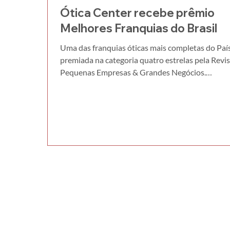
Ótica Center recebe prêmio
Melhores Franquias do Brasil
Uma das franquias óticas mais completas do País
premiada na categoria quatro estrelas pela Revi
Pequenas Empresas & Grandes Negócios.
Consolidando-se como uma das melhores franq
do País, a rede Ótica Center acaba de ser certifi
com o selo de quatro estrelas no Prêmio Pequen
Empresas & Grandes Negócios, durante cerimôn
na noite da terça-feira, 27 de junho de 2023.