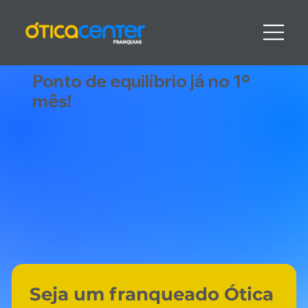
Ponto de equilíbrio já no 1º
mês!
Seja um franqueado Ótica 