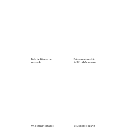
Mais de 40 anos no
Faturamento médio
mercado
de 3,2 milhões ao ano
0% de lojas fechadas
Seu negócio a partir