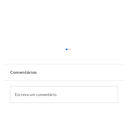
Comentários
Escreva um comentário
Wearables ampliam presença e
influenciam o mercado