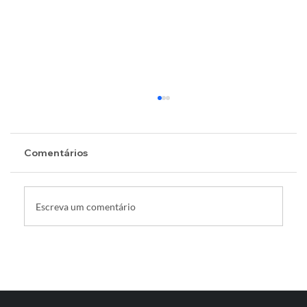
Comentários
Escreva um comentário
Wearables ampliam presença e
influenciam o mercado