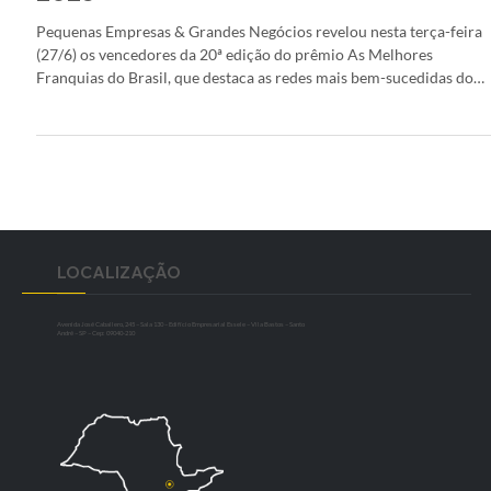
prêmio As Melhores Franquias do Brasi
2023
Pequenas Empresas & Grandes Negócios revelou nesta terça-feira
(27/6) os vencedores da 20ª edição do prêmio As Melhores
Franquias do Brasil, que destaca as redes mais bem-sucedidas do
país. Entre as 406 inscritas…. Continue Lendo…
LOCALIZAÇÃO
Avenida José Caballero, 245 – Sala 130 – Edifício Empresarial Essele – Vila Bastos – Santo
André – SP – Cep: 09040-210