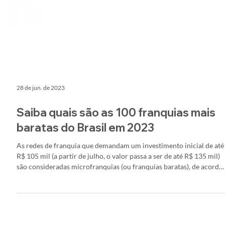
28 de jun. de 2023
Saiba quais são as 100 franquias mais
baratas do Brasil em 2023
As redes de franquia que demandam um investimento inicial de até
R$ 105 mil (a partir de julho, o valor passa a ser de até R$ 135 mil)
são consideradas microfranquias (ou franquias baratas), de acordo
com parametrização da Associação Brasileira de Franchising (ABF)
O modelo é uma porta de entrada pa….