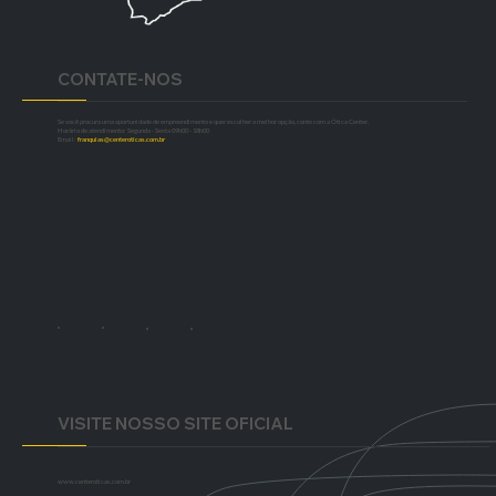
CONTATE-NOS
Se você procura uma oportunidade de empreendimento e quer escolher a melhor opção, conte com a Ótica Center.
Horário de atendimento: Segunda - Sexta 09h00 - 18h00
Email:
franquias@centeroticas.com.br
VISITE NOSSO SITE OFICIAL