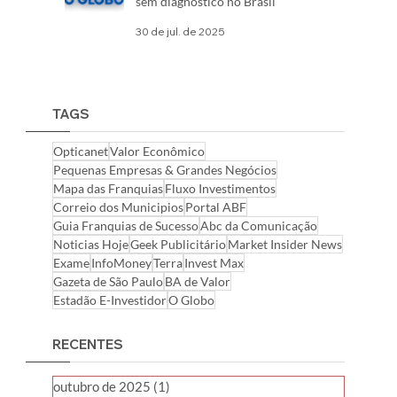
sem diagnóstico no Brasil
30 de jul. de 2025
TAGS
Opticanet
Valor Econômico
Pequenas Empresas & Grandes Negócios
Mapa das Franquias
Fluxo Investimentos
Correio dos Municipios
Portal ABF
Guia Franquias de Sucesso
Abc da Comunicação
Noticias Hoje
Geek Publicitário
Market Insider News
Exame
InfoMoney
Terra
Invest Max
Gazeta de São Paulo
BA de Valor
Estadão E-Investidor
O Globo
RECENTES
outubro de 2025
(1)
1 post